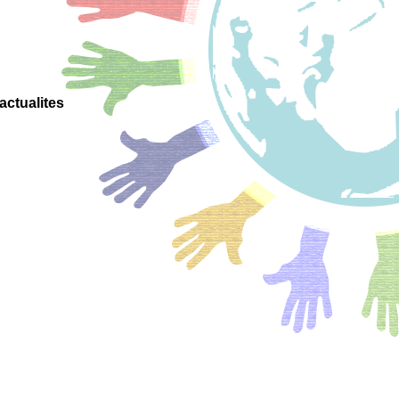
actualites
onsciente
 positive
ignement
positif
 project
nne pour
scolaires
adrement
enveillant
veillante