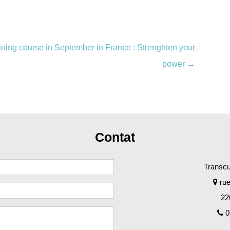
aining course in September in France : Strenghten your
power
→
Contat
Transcul
rue
22
0