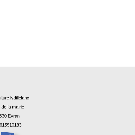
ture lydillelang
 de la mairie
630 Evran
615910183