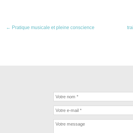
Navigation
←
Pratique musicale et pleine conscience
tr
des
articles