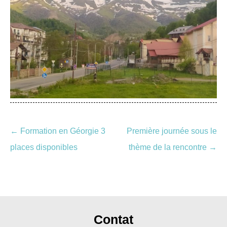
Navigation
←
Formation en Géorgie 3
Première journée sous le
des
places disponibles
thème de la rencontre
→
articles
Contat