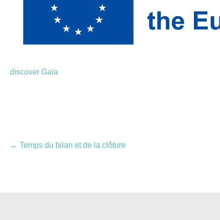
discover Gaïa
Navigation
←
Temps du bilan et de la clôture
des
articles