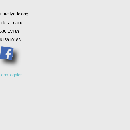
ture lydillelang
 de la mairie
630 Evran
615910183
ions legales