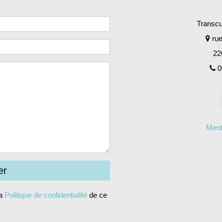
Transcul
rue
22
0
Ment
la
Politique de confidentialité
de ce