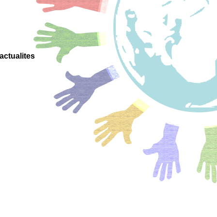
actualites
onsciente
 positive
ignement
positif
 project
nne pour
scolaires
adrement
enveillant
veillante